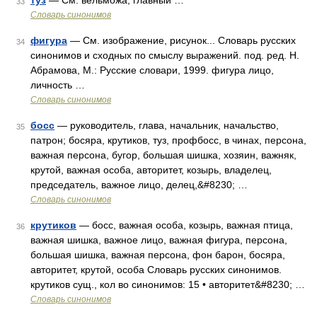
туз
— См. вельможа, главный …
33
Словарь синонимов
фигура
— См. изображение, рисунок... Словарь русских
34
синонимов и сходных по смыслу выражений. под. ред. Н.
Абрамова, М.: Русские словари, 1999. фигура лицо,
личность …
Словарь синонимов
босс
— руководитель, глава, начальник, начальство,
35
патрон; босяра, крутиков, туз, профбосс, в чинах, персона,
важная персона, бугор, большая шишка, хозяин, важняк,
крутой, важная особа, авторитет, козырь, владелец,
председатель, важное лицо, делец,&#8230; …
Словарь синонимов
крутиков
— босс, важная особа, козырь, важная птица,
36
важная шишка, важное лицо, важная фигура, персона,
большая шишка, важная персона, фон барон, босяра,
авторитет, крутой, особа Словарь русских синонимов.
крутиков сущ., кол во синонимов: 15 • авторитет&#8230; …
Словарь синонимов