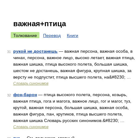
важная+птица
Толкование
Перевод
Книги
рукой не достанешь
— важная персона, важная особа, в
31
чинах, персона, важное лицо, высоко летает, важная птица,
важная шишка, птица высокого полета, большая шишка,
шестом не достанешь, важная фигура, крупная шишка, за
версту не подпустит, птица высшего полета, на&#8230; …
Словарь синонимов
фон-барон
— птица высокого полета, персона, козырь,
32
важная птица, гога и магога, важное лицо, гог и магог, туз,
крутой, важная персона, большая шишка, важная особа,
важная фигура, пан, крутиков, птица высшего полета,
важная шишка Словарь русских синонимов.&#8230; …
Словарь синонимов