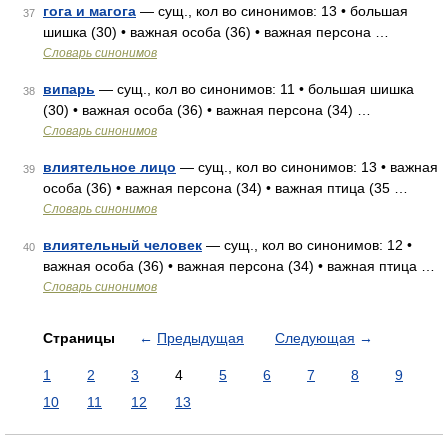
гога и магога
— сущ., кол во синонимов: 13 • большая
37
шишка (30) • важная особа (36) • важная персона …
Словарь синонимов
випарь
— сущ., кол во синонимов: 11 • большая шишка
38
(30) • важная особа (36) • важная персона (34) …
Словарь синонимов
влиятельное лицо
— сущ., кол во синонимов: 13 • важная
39
особа (36) • важная персона (34) • важная птица (35 …
Словарь синонимов
влиятельный человек
— сущ., кол во синонимов: 12 •
40
важная особа (36) • важная персона (34) • важная птица …
Словарь синонимов
Страницы
←
Предыдущая
Следующая
→
1
2
3
4
5
6
7
8
9
10
11
12
13